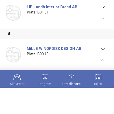
LIB Lundh Interior Brand AB
Plats:
B01:01
m
MiLLE W NORDISK DESIGN AB
Plats:
B00:10
Milton Home AB
Plats:
B07:24
Aktiviteter
Program
Utställarlista
Biljett
Mitt & Ditt Underbara Liv AB
Scroll
till
Plats:
B06:18