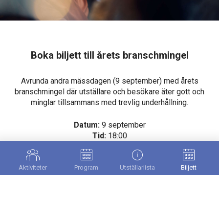
Boka biljett till årets branschmingel
Avrunda andra mässdagen (9 september) med årets
branschmingel där utställare och besökare äter gott och
minglar tillsammans med trevlig underhållning.
Datum:
9 september
Tid:
18:00
Pris:
295 kr ex. moms
Aktiviteter
Program
Utställarlista
Biljett
Köp biljetter »
Scroll