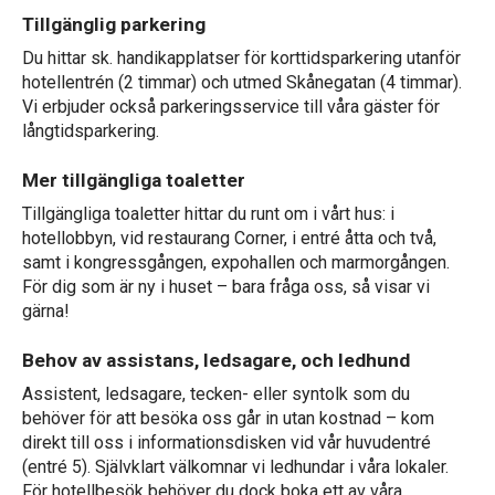
Tillgänglig parkering
Du hittar sk. handikapplatser för korttidsparkering utanför
hotellentrén (2 timmar) och utmed Skånegatan (4 timmar).
Vi erbjuder också parkeringsservice till våra gäster för
långtidsparkering.
Mer tillgängliga toaletter
Tillgängliga toaletter hittar du runt om i vårt hus: i
hotellobbyn, vid restaurang Corner, i entré åtta och två,
samt i kongressgången, expohallen och marmorgången.
För dig som är ny i huset – bara fråga oss, så visar vi
gärna!
Behov av assistans, ledsagare, och ledhund
Assistent, ledsagare, tecken- eller syntolk som du
behöver för att besöka oss går in utan kostnad – kom
direkt till oss i informationsdisken vid vår huvudentré
(entré 5). Självklart välkomnar vi ledhundar i våra lokaler.
För hotellbesök behöver du dock boka ett av våra