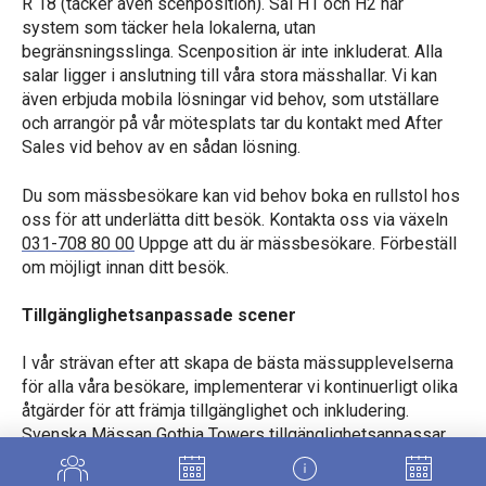
R 18 (täcker även scenposition). Sal H1 och H2 har
system som täcker hela lokalerna, utan
begränsningsslinga. Scenposition är inte inkluderat. Alla
salar ligger i anslutning till våra stora mässhallar. Vi kan
även erbjuda mobila lösningar vid behov, som utställare
och arrangör på vår mötesplats tar du kontakt med After
Sales vid behov av en sådan lösning.
Du som mässbesökare kan vid behov boka en rullstol hos
oss för att underlätta ditt besök. Kontakta oss via växeln
031-708 80 00
Uppge att du är mässbesökare. Förbeställ
om möjligt innan ditt besök.
Tillgänglighetsanpassade scener
I vår strävan efter att skapa de bästa mässupplevelserna
för alla våra besökare, implementerar vi kontinuerligt olika
åtgärder för att främja tillgänglighet och inkludering.
Svenska Mässan Gothia Towers tillgänglighetsanpassar
scener med inbyggda ramper på våra mässgolv och i
konferenslokaler. Det innebär att evenemang och mässor