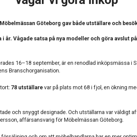
 Möbelmässan Göteborg gav både utställare och besök
 i år. Vågade satsa på nya modeller och göra avslut p
ades 16–18 september, är en renodlad inköpsmässa i S
ens Branschorganisation.
tort:
78 utställare
var på plats mot 68 i fjol, en ökning 
e och snyggt designade. Och utställarna var väldigt af
ettersson, affärsansvarig för Möbelmässan Göteborg.
försäljning och om att möbelhandlarna har en mer optimis