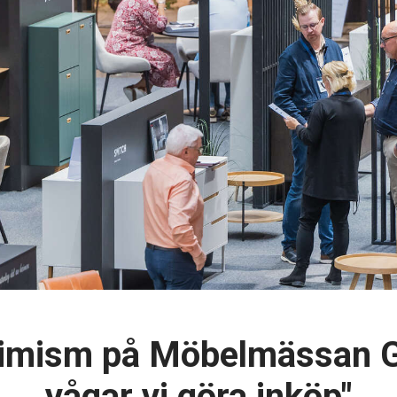
ptimism på Möbelmässan G
vågar vi göra inköp"