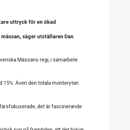
are uttryck för en ökad
å mässan, säger utställaren Dan
venska Mässans regi, i samarbete
med 15%. Även den totala monterytan
färsfokuserade, det är fascinerande
tisk syn på framtiden, att det börjar