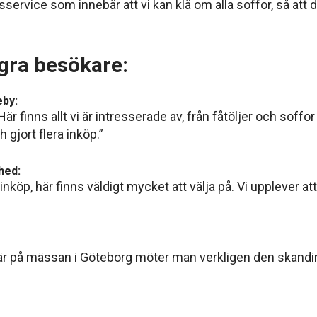
ervice som innebär att vi kan klä om alla soffor, så att d
gra besökare:
eby:
 finns allt vi är intresserade av, från fåtöljer och soffor t
gjort flera inköp.”
hed:
a inköp, här finns väldigt mycket att välja på. Vi upplever at
g. Här på mässan i Göteborg möter man verkligen den skan