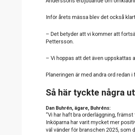
Anderssons erbjudande om omklädni
Inför årets mässa blev det också kla
– Det betyder att vi kommer att fortsä
Pettersson.
– Vi hoppas att det även uppskattas av
Planeringen är med andra ord redan i
Så här tyckte några 
Dan Buhrén, ägare, Buhréns:
“Vi har haft bra orderläggning, främ
Inköparna har varit mycket mer positiv
väl vänder för branschen 2025, som de f