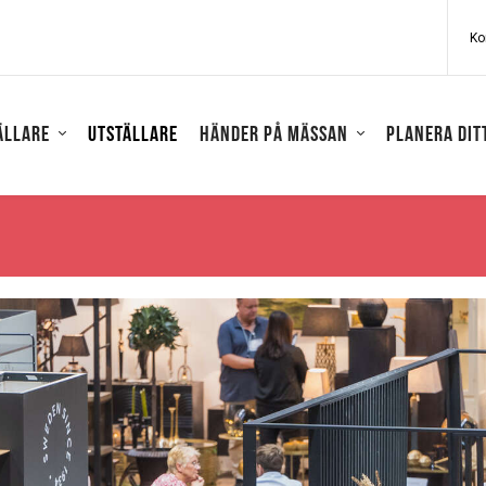
Ko
ällare
Utställare
Händer på mässan
Planera dit