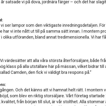
 satsade vi på dova, jordnära färger – och det har slagit m
d:
och vi ser lampor som den viktigaste inredningsdetaljen. Fö
ar vi inte nått ut till på samma sätt innan. I montern pro
 i olika utföranden, bland annat tredimensionella. Vi har fåt
i värdesätter att alla våra största återförsäljare, både frå
g klass på alla utställare här på mässan, vilket bidrar till a
kallad Camden, den fick vi väldigt bra respons på.”
ons:
sta gången. Och det känns att vi hamnat helt rätt. I monter
e böjd, som blev en riktig storsäljare. Vårt företag starta
alitet, från början till slut, är vår stolthet. Alla stommar