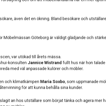
kare, även det en ökning. Bland besökare och utställare 
t för Möbelmässan Göteborg är väldigt glädjande och stä
 scen, var utökad till årets mässa.
 shui-konsulten
Jannice Wistrand
fullt hus när hon talade
 inreda med väl anpassade kulörer och möbler.
taren och klimatkämpen
Maria Soxbo
, som uppmanade möbel
återvinning för att kunna behålla sina kunder.
lagit an hos utställare som börjat tänka och agera mer hå