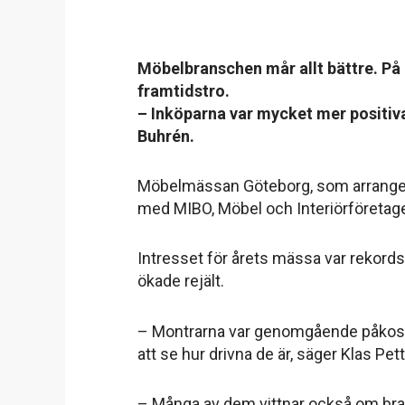
Möbelbranschen mår allt bättre. På
framtidstro.
– Inköparna var mycket mer positiva
Buhrén.
Möbelmässan Göteborg, som arranger
med MIBO, Möbel och Interiörföretag
Intresset för årets mässa var rekords
ökade rejält.
– Montrarna var genomgående påkostad
att se hur drivna de är, säger Klas P
– Många av dem vittnar också om bra 