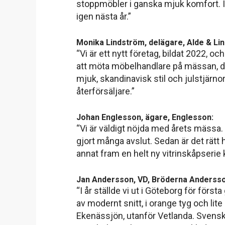
stoppmöbler i ganska mjuk komfort. I år
igen nästa år.”
Monika Lindström, delägare, Alde & Lin
“Vi är ett nytt företag, bildat 2022, 
att möta möbelhandlare på mässan, de h
mjuk, skandinavisk stil och julstjärnor
återförsäljare.”
Johan Englesson, ägare, Englesson:
“Vi är väldigt nöjda med årets mässa. V
gjort många avslut. Sedan är det rätt hö
annat fram en helt ny vitrinskåpserie 
Jan Andersson, VD, Bröderna Anderss
“I år ställde vi ut i Göteborg för för
av modernt snitt, i orange tyg och lit
Ekenässjön, utanför Vetlanda. Svensk kv