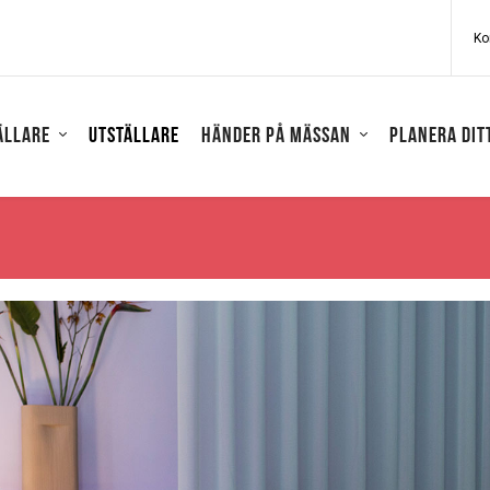
Ko
ällare
Utställare
Händer på mässan
Planera dit