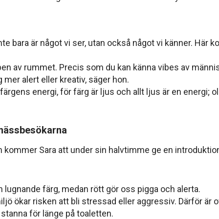
nte bara är något vi ser, utan också något vi känner. Här
ibben av rummet. Precis som du kan känna vibes av männis
 mer alert eller kreativ, säger hon.
ärgens energi, för färg är ljus och allt ljus är en energi
 mässbesökarna
ommer Sara att under sin halvtimme ge en introduktion 
 en lugnande färg, medan rött gör oss pigga och alerta.
jö ökar risken att bli stressad eller aggressiv. Därför är of
 stanna för länge på toaletten.