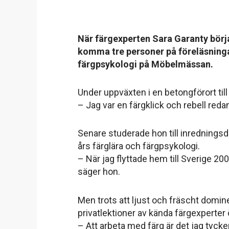
När färgexperten Sara Garanty börj
komma tre personer på föreläsningar
färgpsykologi på Möbelmässan.
Under uppväxten i en betongförort ti
– Jag var en färgklick och rebell redan
Senare studerade hon till inredningsde
års färglära och färgpsykologi.
– När jag flyttade hem till Sverige 200
säger hon.
Men trots att ljust och fräscht domin
privatlektioner av kända färgexperter 
– Att arbeta med färg är det jag tyck