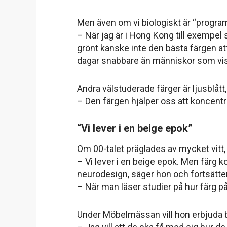
Men även om vi biologiskt är “program
– När jag är i Hong Kong till exempel 
grönt kanske inte den bästa färgen att 
dagar snabbare än människor som vista
Andra välstuderade färger är ljusblått,
– Den färgen hjälper oss att koncentre
“Vi lever i en beige epok”
Om 00-talet präglades av mycket vitt,
– Vi lever i en beige epok. Men färg 
neurodesign, säger hon och fortsätter
– När man läser studier på hur färg påv
Under Möbelmässan vill hon erbjuda 