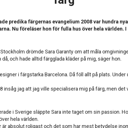
ade predika färgernas evangelium 2008 var hundra nya
na. Nu föreläser hon för fulla hus över hela världen. 
ll Stockholm drömde Sara Garanty om att måla omgivningen
 då, och hade alltid färgglada kläder på mig, säger hon.
signer i färgstarka Barcelona. Då föll allt på plats. Under
8 insåg jag att jag ville specialisera mig på färg, men det
erade i Sverige släppte Sara inte taget om sin passion. H
över hela världen.
er är absolut roligast och det som har mest betydelse ino