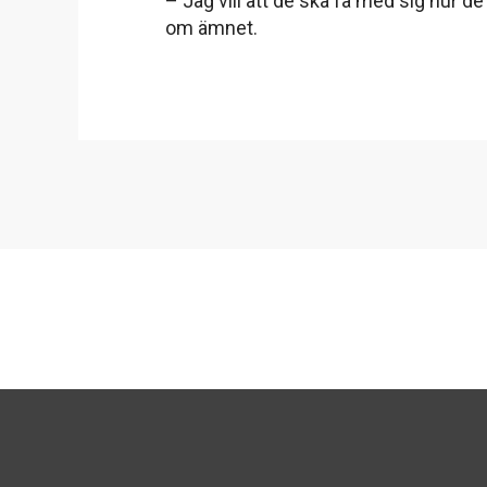
– Jag vill att de ska få med sig hur de
om ämnet.