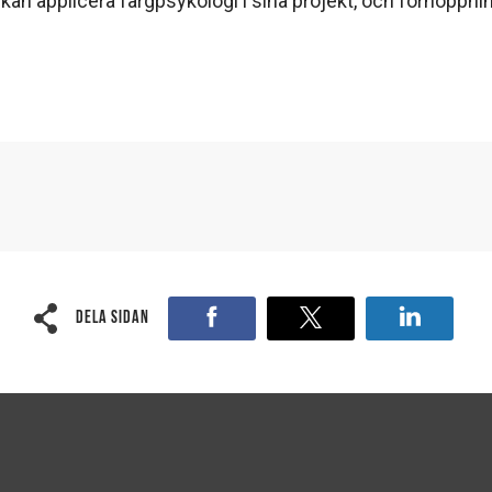
 kan applicera färgpsykologi i sina projekt, och förhoppnin
Dela sidan