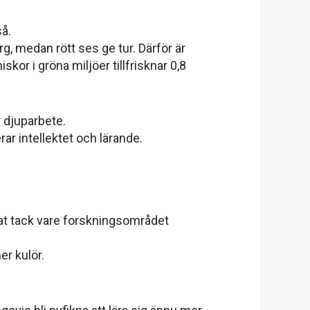
så.
g, medan rött ses ge tur. Därför är
skor i gröna miljöer tillfrisknar 0,8
r djuparbete.
ar intellektet och lärande.
nat tack vare forskningsområdet
er kulör.