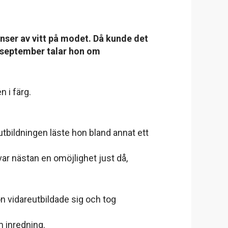
nser av vitt på modet. Då kunde det
I september talar hon om
 i färg.
 utbildningen läste hon bland annat ett
 var nästan en omöjlighet just då,
on vidareutbildade sig och tog
m inredning.