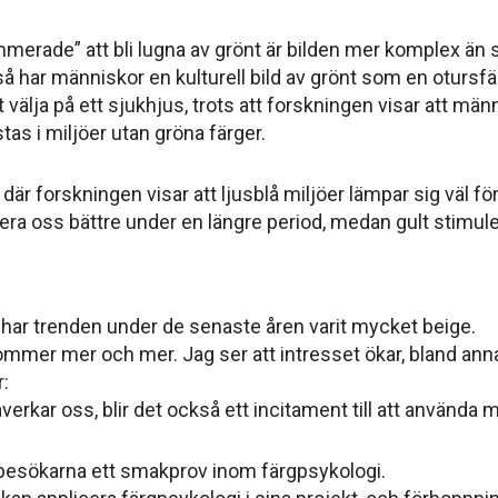
merade” att bli lugna av grönt är bilden mer komplex än 
så har människor en kulturell bild av grönt som en otursfär
välja på ett sjukhjus, trots att forskningen visar att männi
s i miljöer utan gröna färger.
 där forskningen visar att ljusblå miljöer lämpar sig väl fö
ra oss bättre under en längre period, medan gult stimuler
 har trenden under de senaste åren varit mycket beige.
kommer mer och mer. Jag ser att intresset ökar, bland an
:
erkar oss, blir det också ett incitament till att använda m
besökarna ett smakprov inom färgpsykologi.